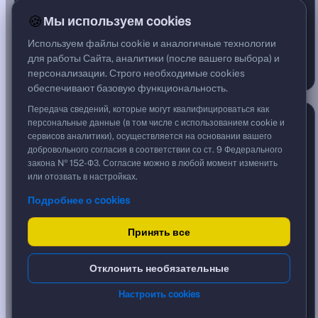
52
20
193
20%
8%
73%
🍪
Мы используем cookies
ПРОДАЖИ ШИРЕ РЫНКА
Используем файлы cookie и аналогичные технологии
ПОКАЗАТЕЛИ — ДОЛЯ БУМАГ
12.3%
Выше MA200
для работы Сайта, аналитики (после вашего выбора) и
29.2%
Объём выше среднего
персонализации. Строго необходимые cookies
обеспечивают базовую функциональность.
Передача сведений, которые могут квалифицироваться как
Индекс страха и жадности
7 авг., 23:21
персональные данные (в том числе с использованием cookie и
сервисов аналитики), осуществляется на основании вашего
добровольного согласия в соответствии со ст. 9 Федерального
закона № 152-ФЗ. Согласие можно в любой момент изменить
или отозвать в настройках.
Подробнее о cookies
44
/ 100
Принять все
СТРАХ
НЕЙТРАЛЬНО
ЖАДНОСТЬ
0–44
45–55
56–100
СТРАХ
Отклонить необязательные
КОМПОНЕНТЫ — ОТКЛОНЕНИЕ ОТ НЕЙТРАЛИ
43
Моментум IMOEX
Настроить cookies
21
Широта рынка