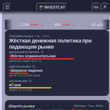
INVESTCAT
2 286
885
81,408 ₽
IMOEX
-0.40%
RTSI
-1.20%
USD/RUB
+0
денежная политика — жёстко ограничительная (реальная
РЕЖИМ РЫНКА
· 7 авг., 23:21
Жёсткая денежная политика при
падающем рынке
ДЕНЕЖНАЯ ПОЛИТИКА
?
Жёстко ограничительная
реальная ставка +8.6 п.п.
ШИРОТА РЫНКА
?
Широкое падение
растёт 52 из 265 бумаг
НАСТРОЕНИЕ
?
Страх
индекс 44 из 100
0.27
Широта рынка
A/D
265 бумаг · 7 авг., 23:21
РАСТЁТ
БЕЗ ИЗМ.
ПАДАЕТ