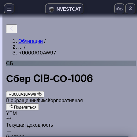
INVESTCAT
Облигации
/
...
/
RU000A10AW97
СБ
Сбер CIB-СО-1006
RU000A10AW97
В обращении
Фикс
Корпоративная
Поделиться
YTM
***
Текущая доходность
—
G спред