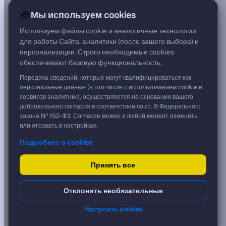
***
🍪
Мы используем cookies
Цена
89,99 %
Используем файлы cookie и аналогичные технологии
899,90 ₽
для работы Сайта, аналитики (после вашего выбора) и
Срок, лет
персонализации. Строго необходимые cookies
1,50
обеспечивают базовую функциональность.
Дюрация, лет
1,50
Передача сведений, которые могут квалифицироваться как
Рейтинг
персональные данные (в том числе с использованием cookie и
—
сервисов аналитики), осуществляется на основании вашего
Тип
добровольного согласия в соответствии со ст. 9 Федерального
Корпоративная
закона № 152-ФЗ. Согласие можно в любой момент изменить
Фикс
или отозвать в настройках.
Подробнее о cookies
Доходность и цена
Принять все
YTM эффективная
?
***
к дате
Отклонить необязательные
07.02.2028
YTM (IRR)
***
Настроить cookies
?
YTM от Мосбиржи
0,00 %
?