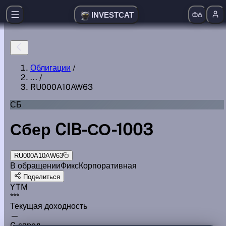
INVESTCAT
Облигации
/
...
/
RU000A10AW63
СБ
Сбер CIB-СО-1003
RU000A10AW63
В обращении
Фикс
Корпоративная
Поделиться
YTM
***
Текущая доходность
—
G спред