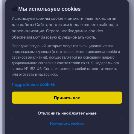
***
🍪
Мы используем cookies
Цена
92,13 %
Используем файлы cookie и аналогичные технологии
921,30 ₽
для работы Сайта, аналитики (после вашего выбора) и
Срок, лет
персонализации. Строго необходимые cookies
1,28
обеспечивают базовую функциональность.
Дюрация, лет
1,28
Передача сведений, которые могут квалифицироваться как
Рейтинг
персональные данные (в том числе с использованием cookie и
—
сервисов аналитики), осуществляется на основании вашего
Тип
добровольного согласия в соответствии со ст. 9 Федерального
Корпоративная
закона № 152-ФЗ. Согласие можно в любой момент изменить
Фикс
или отозвать в настройках.
Подробнее о cookies
Доходность и цена
Принять все
YTM эффективная
?
***
к дате
Отклонить необязательные
19.11.2027
YTM (IRR)
***
Настроить cookies
?
YTM от Мосбиржи
0,00 %
?