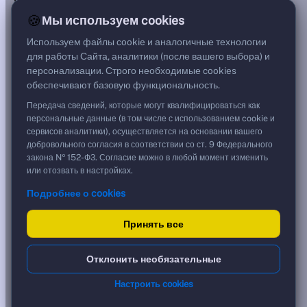
***
🍪
Мы используем cookies
Цена
92,50 %
Используем файлы cookie и аналогичные технологии
925,00 ₽
для работы Сайта, аналитики (после вашего выбора) и
Срок, лет
персонализации. Строго необходимые cookies
1,22
обеспечивают базовую функциональность.
Дюрация, лет
1,23
Передача сведений, которые могут квалифицироваться как
Рейтинг
персональные данные (в том числе с использованием cookie и
—
сервисов аналитики), осуществляется на основании вашего
Тип
добровольного согласия в соответствии со ст. 9 Федерального
Корпоративная
закона № 152-ФЗ. Согласие можно в любой момент изменить
Фикс
или отозвать в настройках.
Подробнее о cookies
Доходность и цена
Принять все
YTM эффективная
?
***
к дате
Отклонить необязательные
28.10.2027
YTM (IRR)
***
Настроить cookies
?
YTM от Мосбиржи
0,00 %
?