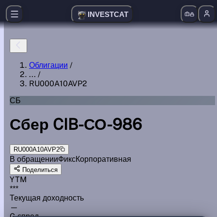
INVESTCAT
Облигации
/
...
/
RU000A10AVP2
СБ
Сбер CIB-СО-986
RU000A10AVP2
В обращении
Фикс
Корпоративная
Поделиться
YTM
***
Текущая доходность
—
G спред