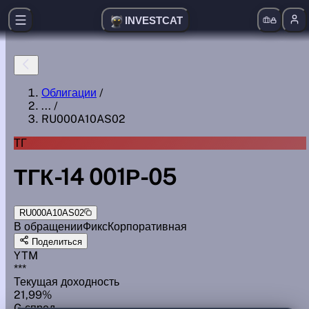
INVESTCAT
Облигации
/
...
/
RU000A10AS02
ТГ
ТГК-14 001Р-05
RU000A10AS02
В обращении
Фикс
Корпоративная
Поделиться
YTM
***
Текущая доходность
21,99%
G спред