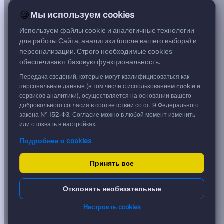
***
🍪
Мы используем cookies
Цена
110,99 %
Используем файлы cookie и аналогичные технологии
1 109,90 ₽
для работы Сайта, аналитики (после вашего выбора) и
Срок, лет
персонализации. Строго необходимые cookies
2,43
обеспечивают базовую функциональность.
Дюрация, лет
1,89
Передача сведений, которые могут квалифицироваться как
Рейтинг
персональные данные (в том числе с использованием cookie и
B+
сервисов аналитики), осуществляется на основании вашего
Тип
добровольного согласия в соответствии со ст. 9 Федерального
Корпоративная
закона № 152-ФЗ. Согласие можно в любой момент изменить
Фикс
или отозвать в настройках.
Подробнее о cookies
Доходность и цена
Принять все
YTM эффективная
?
***
к дате
Отклонить необязательные
09.01.2029
YTM (IRR)
***
Настроить cookies
?
YTM от Мосбиржи
21,02 %
?