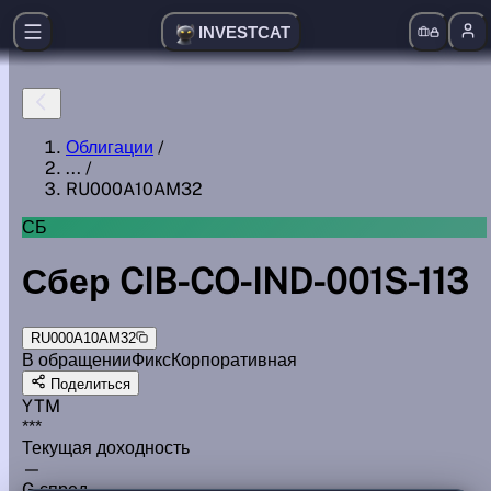
INVESTCAT
Облигации
/
...
/
RU000A10AM32
СБ
Сбер CIB-CO-IND-001S-113
RU000A10AM32
В обращении
Фикс
Корпоративная
Поделиться
YTM
***
Текущая доходность
—
G спред