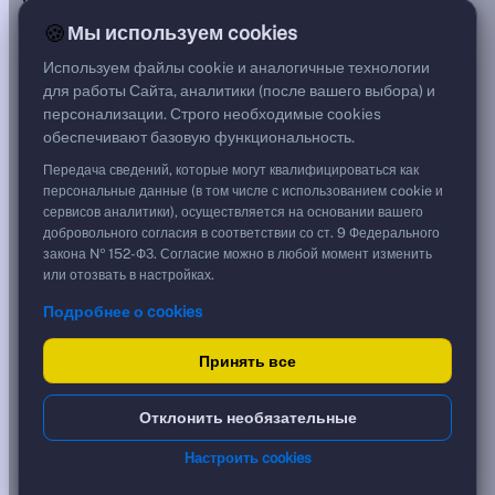
***
🍪
Мы используем cookies
Цена
105,20 %
Используем файлы cookie и аналогичные технологии
1 052,00 ₽
для работы Сайта, аналитики (после вашего выбора) и
Срок, лет
персонализации. Строго необходимые cookies
2,06
обеспечивают базовую функциональность.
Дюрация, лет
2,06
Передача сведений, которые могут квалифицироваться как
Рейтинг
персональные данные (в том числе с использованием cookie и
AA
сервисов аналитики), осуществляется на основании вашего
Тип
добровольного согласия в соответствии со ст. 9 Федерального
Корпоративная
закона № 152-ФЗ. Согласие можно в любой момент изменить
Фикс
или отозвать в настройках.
Подробнее о cookies
Доходность и цена
Принять все
YTM эффективная
?
***
к дате
Отклонить необязательные
31.08.2028
YTM (IRR)
***
Настроить cookies
?
YTM от Мосбиржи
0,00 %
?