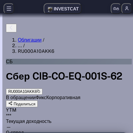
INVESTCAT
Облигации
/
...
/
RU000A10AKK6
СБ
Сбер CIB-CO-EQ-001S-62
RU000A10AKK6
В обращении
Фикс
Корпоративная
Поделиться
YTM
***
Текущая доходность
—
G спред