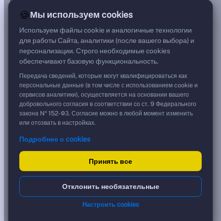
***
🍪
Мы используем cookies
Цена
92,91 %
Используем файлы cookie и аналогичные технологии
929,10 ₽
для работы Сайта, аналитики (после вашего выбора) и
Срок, лет
персонализации. Строго необходимые cookies
1,02
обеспечивают базовую функциональность.
Дюрация, лет
1,02
Передача сведений, которые могут квалифицироваться как
Рейтинг
персональные данные (в том числе с использованием cookie и
—
сервисов аналитики), осуществляется на основании вашего
Тип
добровольного согласия в соответствии со ст. 9 Федерального
Корпоративная
закона № 152-ФЗ. Согласие можно в любой момент изменить
Фикс
или отозвать в настройках.
Подробнее о cookies
Доходность и цена
Принять все
YTM эффективная
?
***
к дате
Отклонить необязательные
16.08.2027
YTM (IRR)
***
Настроить cookies
?
YTM от Мосбиржи
0,00 %
?