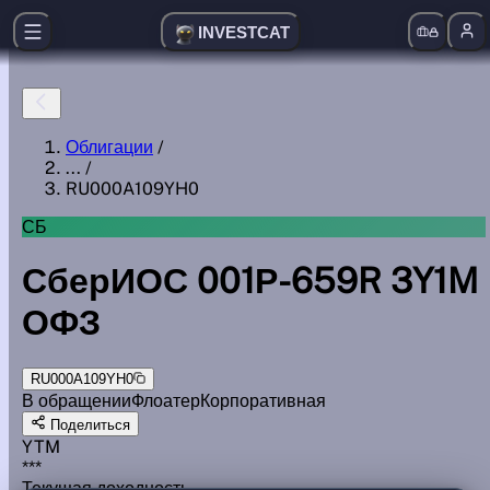
INVESTCAT
Облигации
/
...
/
RU000A109YH0
СБ
СберИОС 001Р-659R 3Y1M
ОФЗ
RU000A109YH0
В обращении
Флоатер
Корпоративная
Поделиться
YTM
***
Текущая доходность