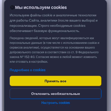
0,01%
🍪
Мы используем cookies
G спред
***
Используем файлы cookie и аналогичные технологии
Цена
для работы Сайта, аналитики (после вашего выбора) и
112,00 %
персонализации. Строго необходимые cookies
1 120,00 ₽
обеспечивают базовую функциональность.
Срок, лет
1,34
Передача сведений, которые могут квалифицироваться как
Дюрация, лет
персональные данные (в том числе с использованием cookie и
1,33
сервисов аналитики), осуществляется на основании вашего
Рейтинг
добровольного согласия в соответствии со ст. 9 Федерального
AA
закона № 152-ФЗ. Согласие можно в любой момент изменить
Тип
или отозвать в настройках.
Корпоративная
Подробнее о cookies
Флоатер
Доходность и цена
Принять все
YTM эффективная
?
Отклонить необязательные
***
к дате
Настроить cookies
10.12.2027