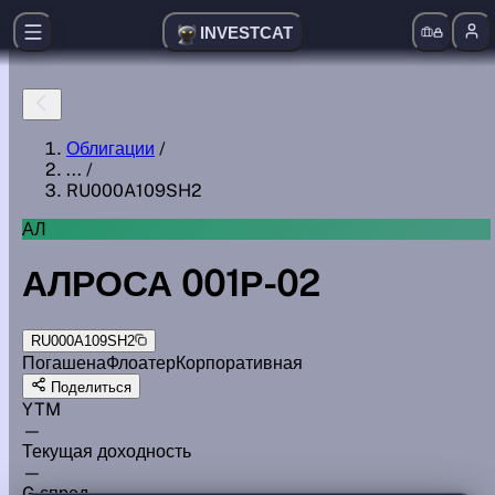
INVESTCAT
Облигации
/
...
/
RU000A109SH2
АЛ
АЛРОСА 001Р-02
RU000A109SH2
Погашена
Флоатер
Корпоративная
Поделиться
YTM
—
Текущая доходность
—
G спред