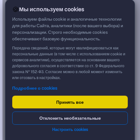
—
🍪
Мы используем cookies
Цена
—
Используем файлы cookie и аналогичные технологии
Срок, лет
для работы Сайта, аналитики (после вашего выбора) и
0,00
персонализации. Строго необходимые cookies
Дюрация, лет
обеспечивают базовую функциональность.
—
Рейтинг
Передача сведений, которые могут квалифицироваться как
AA
персональные данные (в том числе с использованием cookie и
Тип
сервисов аналитики), осуществляется на основании вашего
Корпоративная
добровольного согласия в соответствии со ст. 9 Федерального
Флоатер
закона № 152-ФЗ. Согласие можно в любой момент изменить
или отозвать в настройках.
Доходность и цена
Подробнее о cookies
YTM от Мосбиржи
17,60 %
?
Принять все
Реальная доходность (с инфляцией)
***
?
Срок обращения, лет
0
?
Отклонить необязательные
Ближайшая дата
07.04.2026
?
Спред к кривой Свенсона
-15,18 %
?
Настроить cookies
Кредитный рейтинг
AA
?