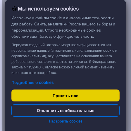
0,02%
🍪
Мы используем cookies
G спред
***
Используем файлы cookie и аналогичные технологии
Цена
для работы Сайта, аналитики (после вашего выбора) и
74,30 %
персонализации. Строго необходимые cookies
743,00 ₽
обеспечивают базовую функциональность.
Срок, лет
3,21
Передача сведений, которые могут квалифицироваться как
Дюрация, лет
персональные данные (в том числе с использованием cookie и
3,21
сервисов аналитики), осуществляется на основании вашего
Рейтинг
добровольного согласия в соответствии со ст. 9 Федерального
AA
закона № 152-ФЗ. Согласие можно в любой момент изменить
Тип
или отозвать в настройках.
Корпоративная
Подробнее о cookies
Флоатер
Доходность и цена
Принять все
YTM эффективная
?
Отклонить необязательные
***
к дате
Настроить cookies
26.10.2029