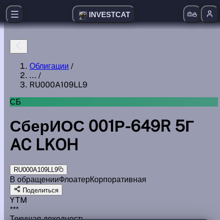
INVESTCAT
Облигации
/
...
/
RU000A109LL9
СБ
СберИОС 001Р-649R 5Г
AC LKOH
RU000A109LL9
В обращении
Флоатер
Корпоративная
Поделиться
YTM
***
Текущая доходность