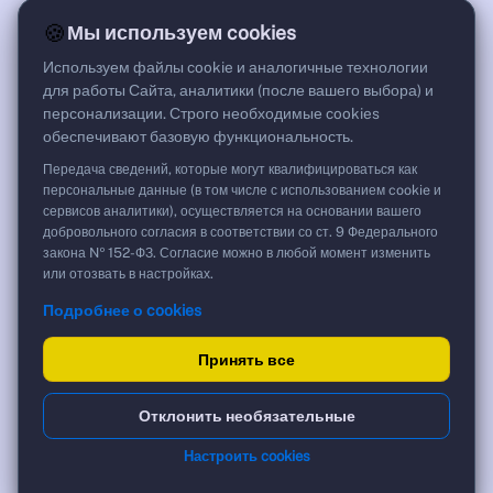
15,69%
🍪
Мы используем cookies
G спред
***
Используем файлы cookie и аналогичные технологии
Цена
для работы Сайта, аналитики (после вашего выбора) и
97,76 %
персонализации. Строго необходимые cookies
826,87 ₽
обеспечивают базовую функциональность.
Срок, лет
28,72
Передача сведений, которые могут квалифицироваться как
Дюрация, лет
персональные данные (в том числе с использованием cookie и
4,98
сервисов аналитики), осуществляется на основании вашего
Рейтинг
добровольного согласия в соответствии со ст. 9 Федерального
AA
закона № 152-ФЗ. Согласие можно в любой момент изменить
Тип
или отозвать в настройках.
Корпоративная
Подробнее о cookies
Фикс
Доходность и цена
Принять все
YTM эффективная
?
Отклонить необязательные
***
к дате
Настроить cookies
28.04.2055