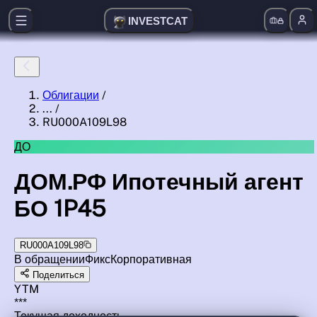
INVESTCAT
Облигации
/
...
/
RU000A109L98
ДО
ДОМ.РФ Ипотечный агент
БО 1P45
RU000A109L98
В обращении
Фикс
Корпоративная
Поделиться
YTM
***
Текущая доходность