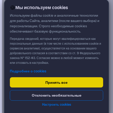
—
🍪
Мы используем cookies
Цена
—
Используем файлы cookie и аналогичные технологии
Срок, лет
для работы Сайта, аналитики (после вашего выбора) и
0,00
персонализации. Строго необходимые cookies
Дюрация, лет
обеспечивают базовую функциональность.
—
Рейтинг
Передача сведений, которые могут квалифицироваться как
AA
персональные данные (в том числе с использованием cookie и
Тип
сервисов аналитики), осуществляется на основании вашего
Корпоративная
добровольного согласия в соответствии со ст. 9 Федерального
Фикс
закона № 152-ФЗ. Согласие можно в любой момент изменить
или отозвать в настройках.
Доходность и цена
Подробнее о cookies
YTM от Мосбиржи
0,00 %
?
Принять все
Реальная доходность (с инфляцией)
***
?
Срок обращения, лет
0
?
Отклонить необязательные
Ближайшая дата
05.06.2026
?
Кредитный рейтинг
AA
?
Настроить cookies