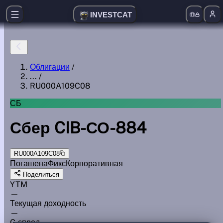
INVESTCAT
Облигации
/
...
/
RU000A109C08
СБ
Сбер CIB-СО-884
RU000A109C08
Погашена
Фикс
Корпоративная
Поделиться
YTM
—
Текущая доходность
—
G спред