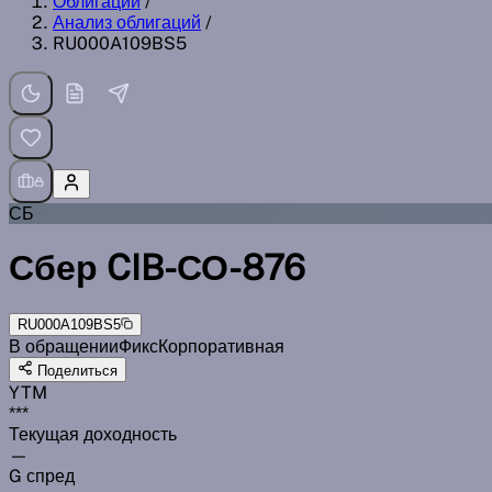
Облигации
/
Анализ облигаций
/
RU000A109BS5
СБ
Сбер CIB-СО-876
RU000A109BS5
В обращении
Фикс
Корпоративная
Поделиться
YTM
***
Текущая доходность
—
G спред