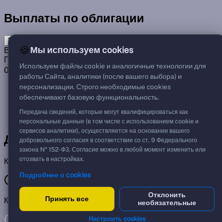
Выплаты по облигации
Предстоящие
Прошлые
🍪
Мы используем cookies
Выплачено
0 из 1
0%
Получено
Используем файлы cookie и аналогичные технологии для
0,00 ₽
работы Сайта, аналитики (после вашего выбора) и
персонализации. Строго необходимые cookies
04.09.2026
Погашение
через 28 дней
обеспечивают базовую функциональность.
1 000,00 ₽
Передача сведений, которые могут квалифицироваться как
100 % от номинала
персональные данные (в том числе с использованием cookie и
сервисов аналитики), осуществляется на основании вашего
Денежный поток по облигации
добровольного согласия в соответствии со ст. 9 Федерального
закона № 152-ФЗ. Согласие можно в любой момент изменить или
отозвать в настройках.
Купоны и амортизация по датам.
Подробнее о cookies
Отклонить
Принять все
Калькулятор доходности
необязательные
Настроить cookies