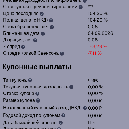
Реальная доходность (с инфляцией)
***
?
Совокупная с реинвестированием
***
?
Цена последняя
104,20 %
?
Полная цена (с НКД)
104,20 %
?
Срок обращения, лет
0.08
?
Ближайшая дата
04.09.2026
?
Дюрация, лет
0.08
?
Z спред
-53,29 %
?
Спред к кривой Свенсона
-7,11 %
?
Купонные выплаты
Тип купона
Фикс
?
Текущая купонная доходность
0,00 %
?
Ставка купона
0,00 %
?
Размер купона
0,00 ₽
?
Накопленный купонный доход (НКД)
0,00 ₽
?
Годовой доход по купонам
0,00 ₽
?
Дата ближайшей оферты
Нет
?