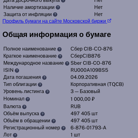
Дата досрочного выкупа
Нет
?
Наличие амортизации
Нет
?
Защита от инфляции
Нет
?
Профиль бумаги на сайте Московской биржи
Общая информация о бумаге
Полное наименование
Сбер CIB-СО-876
?
Краткое наименование
СберСIB876
?
Международное название
Sber CIB-CO-876
?
ISIN
RU000A109BS5
?
Дата погашения
04.09.2026
?
Тип облигации
Корпоративная (TQCB)
?
Уровень листинга
3 — Базовый
?
Номинал
1 000,00 ₽
?
Валюта
RUB
?
Объём выпуска
497 405 шт
?
Объём в обращении
497 405 шт
?
Регистрационный номер
6-876-01793-A
?
Лот
1 шт
?