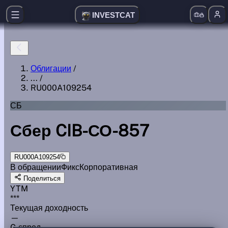
INVESTCAT
Облигации
/
...
/
RU000A109254
СБ
Сбер CIB-СО-857
RU000A109254
В обращении
Фикс
Корпоративная
Поделиться
YTM
***
Текущая доходность
—
G спред