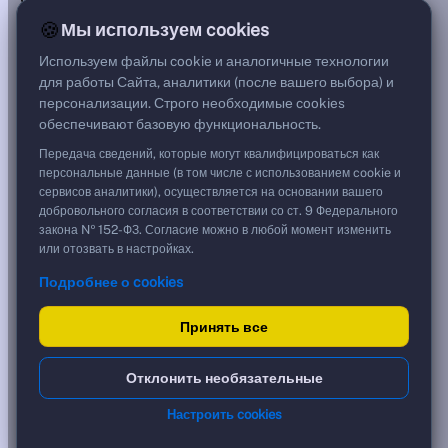
***
🍪
Мы используем cookies
Цена
118,44 %
Используем файлы cookie и аналогичные технологии
1 184,40 ₽
для работы Сайта, аналитики (после вашего выбора) и
Срок, лет
персонализации. Строго необходимые cookies
1,52
обеспечивают базовую функциональность.
Дюрация, лет
1,52
Передача сведений, которые могут квалифицироваться как
Рейтинг
персональные данные (в том числе с использованием cookie и
—
сервисов аналитики), осуществляется на основании вашего
Тип
добровольного согласия в соответствии со ст. 9 Федерального
Корпоративная
закона № 152-ФЗ. Согласие можно в любой момент изменить
Фикс
или отозвать в настройках.
Подробнее о cookies
Доходность и цена
Принять все
YTM эффективная
?
***
к дате
Отклонить необязательные
15.02.2028
YTM (IRR)
***
Настроить cookies
?
YTM от Мосбиржи
0,00 %
?