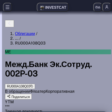
INVESTCAT
Облигации
/
...
/
RU000A108Q03
МЕ
Межд.Банк Эк.Сотруд.
002P-03
RU000A108Q03
В обращении
Флоатер
Корпоративная
Поделиться
YTM
***
Текущая доходность