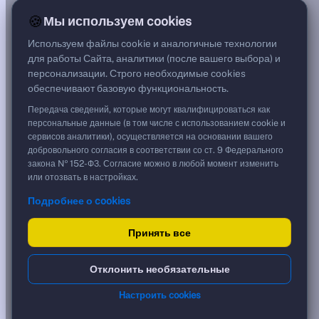
—
🍪
Мы используем cookies
G спред
***
Используем файлы cookie и аналогичные технологии
Цена
для работы Сайта, аналитики (после вашего выбора) и
100,22 %
персонализации. Строго необходимые cookies
1 002,20 ₽
обеспечивают базовую функциональность.
Срок, лет
7,83
Передача сведений, которые могут квалифицироваться как
Дюрация, лет
персональные данные (в том числе с использованием cookie и
1,46
сервисов аналитики), осуществляется на основании вашего
Рейтинг
добровольного согласия в соответствии со ст. 9 Федерального
AA
закона № 152-ФЗ. Согласие можно в любой момент изменить
Тип
или отозвать в настройках.
Корпоративная
Подробнее о cookies
Флоатер
Доходность и цена
Принять все
YTM эффективная
?
Отклонить необязательные
***
к дате
Настроить cookies
17.03.2028