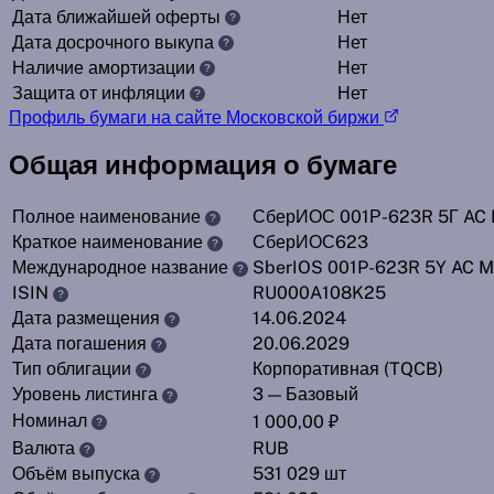
Дата ближайшей оферты
Нет
?
Дата досрочного выкупа
Нет
?
Наличие амортизации
Нет
?
Защита от инфляции
Нет
?
Профиль бумаги на сайте Московской биржи
Общая информация о бумаге
Полное наименование
СберИОС 001Р-623R 5Г AC
?
Краткое наименование
СберИОС623
?
Международное название
SberIOS 001P-623R 5Y AC 
?
ISIN
RU000A108K25
?
Дата размещения
14.06.2024
?
Дата погашения
20.06.2029
?
Тип облигации
Корпоративная (TQCB)
?
Уровень листинга
3 — Базовый
?
Номинал
1 000,00 ₽
?
Валюта
RUB
?
Объём выпуска
531 029 шт
?