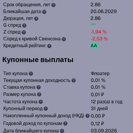
Срок обращения, лет
2.86
?
Ближайшая дата
20.06.2029
?
Дюрация, лет
2.86
?
G спред
***
?
Z спред
-1,94 %
?
Спред к кривой Свенсона
-2,53 %
?
Кредитный рейтинг
AA
?
Купонные выплаты
Тип купона
Флоатер
?
Текущая купонная доходность
0,01 %
?
Ставка купона
0,01 %
?
Размер купона
0,01 ₽
?
Частота купона
12 раз(а) в год
?
Купонный период
31 дней
?
Накопленный купонный доход (НКД)
0,00 ₽
?
Годовой доход по купонам
0,12 ₽
?
Дата ближайшего купона
03.09.2026
?