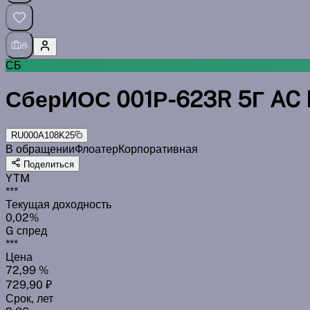
СБ
СберИОС 001Р-623R 5Г AC
RU000A108K25
В обращении
Флоатер
Корпоративная
Поделиться
YTM
***
Текущая доходность
0,02%
G спред
***
Цена
72,99 %
729,90 ₽
Срок, лет