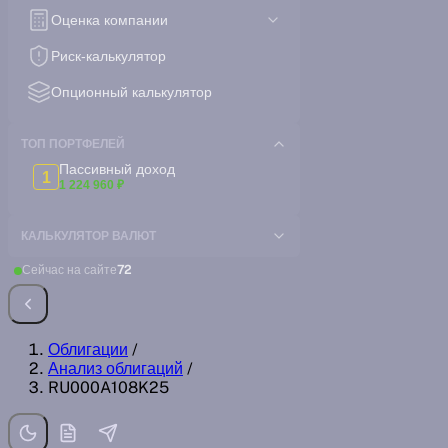
Оценка компании
Риск-калькулятор
Опционный калькулятор
ТОП ПОРТФЕЛЕЙ
Пассивный доход
1
1 224 960 ₽
КАЛЬКУЛЯТОР ВАЛЮТ
Сейчас на сайте
72
Облигации
/
Анализ облигаций
/
RU000A108K25