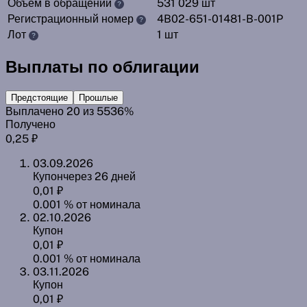
Объём в обращении
531 029 шт
?
Регистрационный номер
4B02-651-01481-B-001P
?
Лот
1 шт
?
Выплаты по облигации
Предстоящие
Прошлые
Выплачено
20 из 55
36%
Получено
0,25 ₽
03.09.2026
Купон
через 26 дней
0,01 ₽
0.001 % от номинала
02.10.2026
Купон
0,01 ₽
0.001 % от номинала
03.11.2026
Купон
0,01 ₽