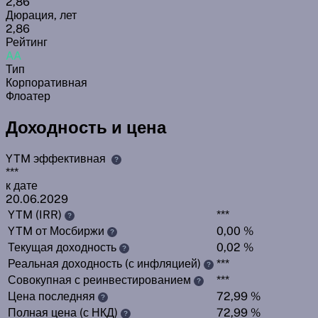
2,86
Дюрация, лет
2,86
Рейтинг
AA
Тип
Корпоративная
Флоатер
Доходность и цена
YTM эффективная
?
***
к дате
20.06.2029
YTM (IRR)
***
?
YTM от Мосбиржи
0,00 %
?
Текущая доходность
0,02 %
?
Реальная доходность (с инфляцией)
***
?
Совокупная с реинвестированием
***
?
Цена последняя
72,99 %
?
Полная цена (с НКД)
72,99 %
?