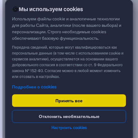
—
🍪
Мы используем cookies
Цена
—
Используем файлы cookie и аналогичные технологии
Срок, лет
для работы Сайта, аналитики (после вашего выбора) и
0,00
персонализации. Строго необходимые cookies
Дюрация, лет
обеспечивают базовую функциональность.
—
Рейтинг
Передача сведений, которые могут квалифицироваться как
AA
персональные данные (в том числе с использованием cookie и
Тип
сервисов аналитики), осуществляется на основании вашего
Корпоративная
добровольного согласия в соответствии со ст. 9 Федерального
Флоатер
закона № 152-ФЗ. Согласие можно в любой момент изменить
или отозвать в настройках.
Доходность и цена
Подробнее о cookies
YTM от Мосбиржи
-14,12 %
?
Принять все
Реальная доходность (с инфляцией)
***
?
Срок обращения, лет
0
?
Отклонить необязательные
Ближайшая дата
12.03.2026
?
Кредитный рейтинг
AA
?
Настроить cookies