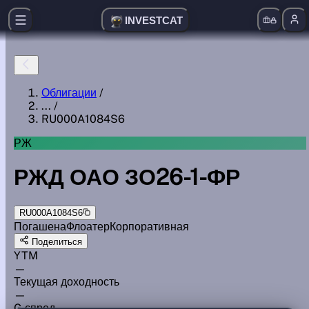
INVESTCAT
Облигации
/
...
/
RU000A1084S6
РЖ
РЖД ОАО ЗО26-1-ФР
RU000A1084S6
Погашена
Флоатер
Корпоративная
Поделиться
YTM
—
Текущая доходность
—
G спред