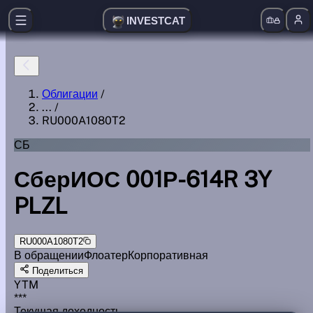
INVESTCAT
Облигации
/
...
/
RU000A1080T2
СБ
СберИОС 001Р-614R 3Y
PLZL
RU000A1080T2
В обращении
Флоатер
Корпоративная
Поделиться
YTM
***
Текущая доходность