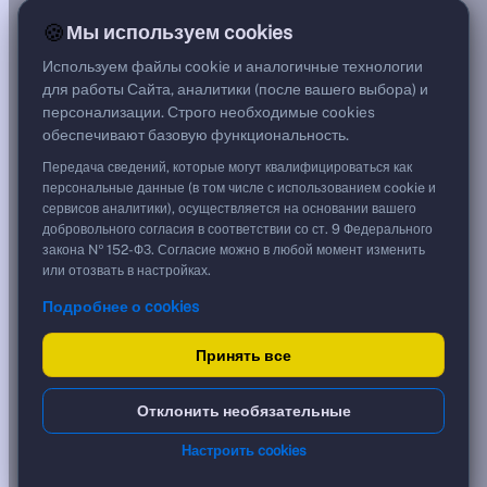
0,01%
🍪
Мы используем cookies
G спред
—
Используем файлы cookie и аналогичные технологии
Цена
для работы Сайта, аналитики (после вашего выбора) и
168,30 %
персонализации. Строго необходимые cookies
1 683,00 ₽
обеспечивают базовую функциональность.
Срок, лет
0,61
Передача сведений, которые могут квалифицироваться как
Дюрация, лет
персональные данные (в том числе с использованием cookie и
0,61
сервисов аналитики), осуществляется на основании вашего
Рейтинг
добровольного согласия в соответствии со ст. 9 Федерального
—
закона № 152-ФЗ. Согласие можно в любой момент изменить
Тип
или отозвать в настройках.
Корпоративная
Подробнее о cookies
Флоатер
Доходность и цена
Принять все
YTM эффективная
?
Отклонить необязательные
***
к дате
Настроить cookies
19.03.2027