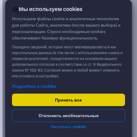
15,89%
🍪
Мы используем cookies
G спред
***
Используем файлы cookie и аналогичные технологии
Цена
для работы Сайта, аналитики (после вашего выбора) и
100,29 %
персонализации. Строго необходимые cookies
1 002,90 ₽
обеспечивают базовую функциональность.
Срок, лет
0,47
Передача сведений, которые могут квалифицироваться как
Дюрация, лет
персональные данные (в том числе с использованием cookie и
0,46
сервисов аналитики), осуществляется на основании вашего
Рейтинг
добровольного согласия в соответствии со ст. 9 Федерального
AA
закона № 152-ФЗ. Согласие можно в любой момент изменить
Тип
или отозвать в настройках.
Корпоративная
Подробнее о cookies
Флоатер
Доходность и цена
Принять все
YTM эффективная
?
Отклонить необязательные
***
к дате
Настроить cookies
29.01.2027