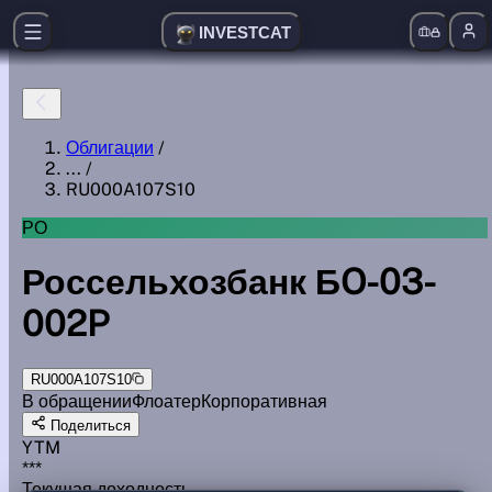
INVESTCAT
Облигации
/
...
/
RU000A107S10
РО
Россельхозбанк БO-03-
002P
RU000A107S10
В обращении
Флоатер
Корпоративная
Поделиться
YTM
***
Текущая доходность