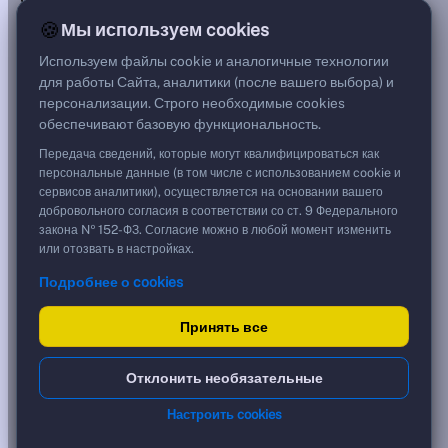
***
🍪
Мы используем cookies
Цена
102,00 %
Используем файлы cookie и аналогичные технологии
1 020,01 USD
для работы Сайта, аналитики (после вашего выбора) и
Срок, лет
персонализации. Строго необходимые cookies
3,66
обеспечивают базовую функциональность.
Дюрация, лет
3,04
Передача сведений, которые могут квалифицироваться как
Рейтинг
персональные данные (в том числе с использованием cookie и
A
сервисов аналитики), осуществляется на основании вашего
Тип
добровольного согласия в соответствии со ст. 9 Федерального
Корпоративная
закона № 152-ФЗ. Согласие можно в любой момент изменить
Флоатер
или отозвать в настройках.
Подробнее о cookies
Доходность и цена
Принять все
YTM эффективная
?
***
к дате
Отклонить необязательные
07.04.2030
YTM (IRR)
***
Настроить cookies
?
YTM от Мосбиржи
10,03 %
?