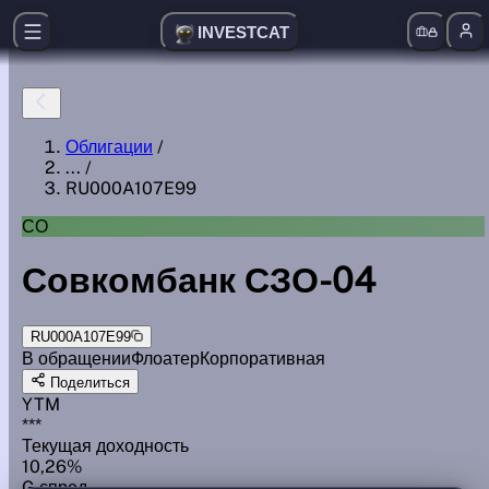
INVESTCAT
Облигации
/
...
/
RU000A107E99
СО
Совкомбанк СЗО-04
RU000A107E99
В обращении
Флоатер
Корпоративная
Поделиться
YTM
***
Текущая доходность
10,26%
G спред