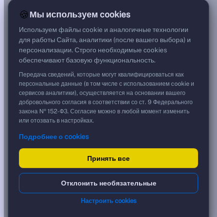
G спред
🍪
Мы используем cookies
—
Цена
Используем файлы cookie и аналогичные технологии
—
для работы Сайта, аналитики (после вашего выбора) и
Срок, лет
персонализации. Строго необходимые cookies
0,29
обеспечивают базовую функциональность.
Дюрация, лет
—
Передача сведений, которые могут квалифицироваться как
Рейтинг
персональные данные (в том числе с использованием cookie и
C
сервисов аналитики), осуществляется на основании вашего
Тип
добровольного согласия в соответствии со ст. 9 Федерального
Корпоративная
закона № 152-ФЗ. Согласие можно в любой момент изменить
Флоатер
или отозвать в настройках.
Подробнее о cookies
Доходность и цена
Принять все
YTM от Мосбиржи
0,00 %
?
Реальная доходность (с инфляцией)
***
?
Отклонить необязательные
Срок обращения, лет
0.29
?
Ближайшая дата
24.11.2026
?
Настроить cookies
Спред к кривой Свенсона
+7,19 %
?