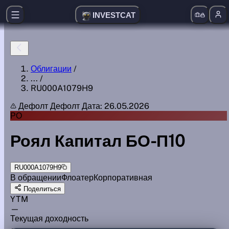
INVESTCAT
Облигации
/
...
/
RU000A1079H9
Дефолт
Дефолт
Дата: 26.05.2026
РО
Роял Капитал БО-П10
RU000A1079H9
В обращении
Флоатер
Корпоративная
Поделиться
YTM
—
Текущая доходность
—