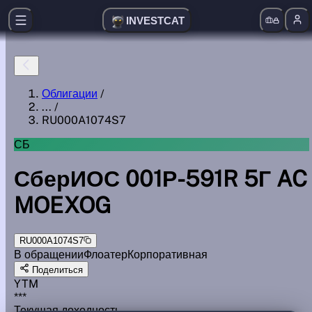
INVESTCAT
Облигации
/
...
/
RU000A1074S7
СБ
СберИОС 001Р-591R 5Г AC
MOEXOG
RU000A1074S7
В обращении
Флоатер
Корпоративная
Поделиться
YTM
***
Текущая доходность