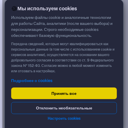
0,02%
🍪
Мы используем cookies
G спред
***
Используем файлы cookie и аналогичные технологии
Цена
для работы Сайта, аналитики (после вашего выбора) и
79,97 %
персонализации. Строго необходимые cookies
799,70 ₽
обеспечивают базовую функциональность.
Срок, лет
2,31
Передача сведений, которые могут квалифицироваться как
Дюрация, лет
персональные данные (в том числе с использованием cookie и
2,31
сервисов аналитики), осуществляется на основании вашего
Рейтинг
добровольного согласия в соответствии со ст. 9 Федерального
AA
закона № 152-ФЗ. Согласие можно в любой момент изменить
Тип
или отозвать в настройках.
Корпоративная
Подробнее о cookies
Флоатер
Доходность и цена
Принять все
YTM эффективная
?
Отклонить необязательные
***
к дате
Настроить cookies
30.11.2028