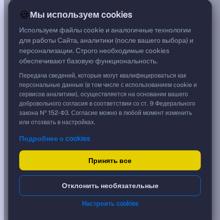
***
🍪
Мы используем cookies
Цена
99,45 %
Используем файлы cookie и аналогичные технологии
994,50 ₽
для работы Сайта, аналитики (после вашего выбора) и
Срок, лет
персонализации. Строго необходимые cookies
2,94
обеспечивают базовую функциональность.
Дюрация, лет
2,49
Передача сведений, которые могут квалифицироваться как
Рейтинг
персональные данные (в том числе с использованием cookie и
AA
сервисов аналитики), осуществляется на основании вашего
Тип
добровольного согласия в соответствии со ст. 9 Федерального
Корпоративная
закона № 152-ФЗ. Согласие можно в любой момент изменить
Флоатер
или отозвать в настройках.
Подробнее о cookies
Доходность и цена
Принять все
YTM эффективная
?
***
к дате
Отклонить необязательные
18.07.2029
YTM (IRR)
***
Настроить cookies
?
YTM от Мосбиржи
16,23 %
?