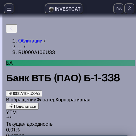
INVESTCAT
Облигации
/
...
/
RU000A106U33
БА
Банк ВТБ (ПАО) Б-1-338
RU000A106U33
В обращении
Флоатер
Корпоративная
Поделиться
YTM
***
Текущая доходность
0,01%
G спред