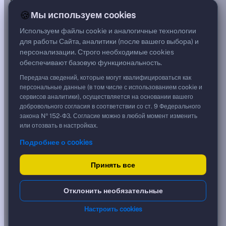
***
🍪
Мы используем cookies
Цена
95,41 %
Используем файлы cookie и аналогичные технологии
954,10 ₽
для работы Сайта, аналитики (после вашего выбора) и
Срок, лет
персонализации. Строго необходимые cookies
0,17
обеспечивают базовую функциональность.
Дюрация, лет
0,45
Передача сведений, которые могут квалифицироваться как
Рейтинг
персональные данные (в том числе с использованием cookie и
AA
сервисов аналитики), осуществляется на основании вашего
Тип
добровольного согласия в соответствии со ст. 9 Федерального
Корпоративная
закона № 152-ФЗ. Согласие можно в любой момент изменить
Флоатер
или отозвать в настройках.
Подробнее о cookies
Доходность и цена
Принять все
YTM эффективная
?
***
к дате
Отклонить необязательные
08.10.2026
YTM (IRR)
***
Настроить cookies
?
YTM от Мосбиржи
9,41 %
?