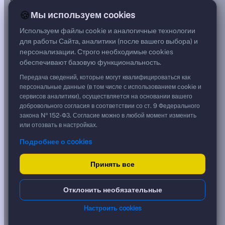
***
🍪
Мы используем cookies
Цена
99,99 %
Используем файлы cookie и аналогичные технологии
999,90 ₽
для работы Сайта, аналитики (после вашего выбора) и
Срок, лет
персонализации. Строго необходимые cookies
0,02
обеспечивают базовую функциональность.
Дюрация, лет
0,02
Передача сведений, которые могут квалифицироваться как
Рейтинг
персональные данные (в том числе с использованием cookie и
BBB
сервисов аналитики), осуществляется на основании вашего
Тип
добровольного согласия в соответствии со ст. 9 Федерального
Корпоративная
закона № 152-ФЗ. Согласие можно в любой момент изменить
Фикс
или отозвать в настройках.
Подробнее о cookies
Доходность и цена
Принять все
YTM эффективная
?
***
к дате
Отклонить необязательные
14.08.2026
YTM (IRR)
***
Настроить cookies
?
YTM от Мосбиржи
16,27 %
?