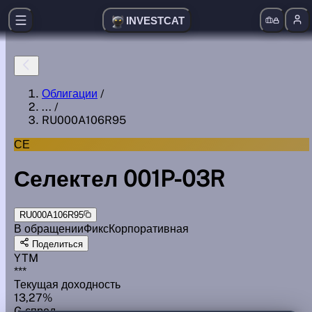
INVESTCAT
Облигации
/
...
/
RU000A106R95
СЕ
Селектел 001P-03R
RU000A106R95
В обращении
Фикс
Корпоративная
Поделиться
YTM
***
Текущая доходность
13,27%
G спред