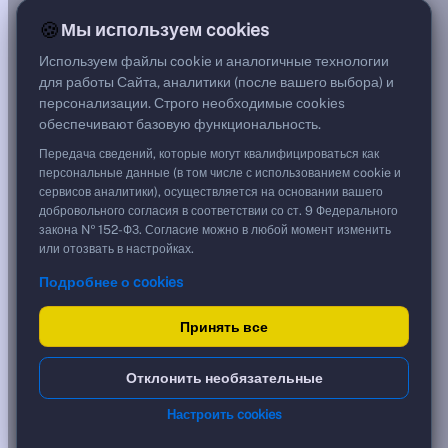
16,39%
🍪
Мы используем cookies
G спред
***
Используем файлы cookie и аналогичные технологии
Цена
для работы Сайта, аналитики (после вашего выбора) и
100,39 %
персонализации. Строго необходимые cookies
1 003,90 ₽
обеспечивают базовую функциональность.
Срок, лет
11,88
Передача сведений, которые могут квалифицироваться как
Дюрация, лет
персональные данные (в том числе с использованием cookie и
0,18
сервисов аналитики), осуществляется на основании вашего
Рейтинг
добровольного согласия в соответствии со ст. 9 Федерального
BBB
закона № 152-ФЗ. Согласие можно в любой момент изменить
Тип
или отозвать в настройках.
Корпоративная
Подробнее о cookies
Флоатер
Доходность и цена
Принять все
YTM эффективная
?
Отклонить необязательные
***
к дате
Настроить cookies
14.10.2026