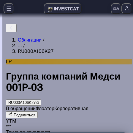
INVESTCAT
Облигации
/
...
/
RU000A106K27
ГР
Группа компаний Медси
001P-03
RU000A106K27
В обращении
Флоатер
Корпоративная
Поделиться
YTM
***
Текущая доходность