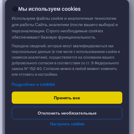
—
🍪
Мы используем cookies
G спред
—
Используем файлы cookie и аналогичные технологии
Цена
для работы Сайта, аналитики (после вашего выбора) и
—
персонализации. Строго необходимые cookies
Срок, лет
обеспечивают базовую функциональность.
0,00
Дюрация, лет
Передача сведений, которые могут квалифицироваться как
—
персональные данные (в том числе с использованием cookie и
Рейтинг
сервисов аналитики), осуществляется на основании вашего
AA
добровольного согласия в соответствии со ст. 9 Федерального
Тип
закона № 152-ФЗ. Согласие можно в любой момент изменить
Корпоративная
или отозвать в настройках.
Флоатер
Подробнее о cookies
Доходность и цена
Принять все
YTM от Мосбиржи
0,00 %
?
Реальная доходность (с инфляцией)
***
Отклонить необязательные
?
Срок обращения, лет
0
?
Настроить cookies
Ближайшая дата
26.06.2026
?
Кредитный рейтинг
AA
?