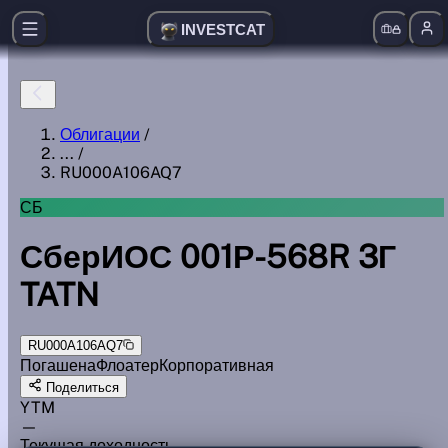
INVESTCAT
Облигации
/
...
/
RU000A106AQ7
СБ
СберИОС 001Р-568R 3Г
TATN
RU000A106AQ7
Погашена
Флоатер
Корпоративная
Поделиться
YTM
—
Текущая доходность