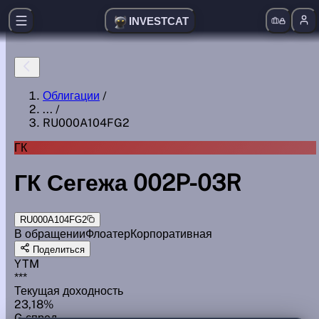
INVESTCAT
Облигации
/
...
/
RU000A104FG2
ГК
ГК Сегежа 002P-03R
RU000A104FG2
В обращении
Флоатер
Корпоративная
Поделиться
YTM
***
Текущая доходность
23,18%
G спред