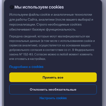
***
🍪
Мы используем cookies
Цена
101,12 %
Используем файлы cookie и аналогичные технологии
1 011,20 ₽
для работы Сайта, аналитики (после вашего выбора) и
Срок, лет
персонализации. Строго необходимые cookies
10,42
обеспечивают базовую функциональность.
Дюрация, лет
0,88
Передача сведений, которые могут квалифицироваться как
Рейтинг
персональные данные (в том числе с использованием cookie и
B
сервисов аналитики), осуществляется на основании вашего
Тип
добровольного согласия в соответствии со ст. 9 Федерального
Корпоративная
закона № 152-ФЗ. Согласие можно в любой момент изменить
Флоатер
или отозвать в настройках.
Подробнее о cookies
Доходность и цена
Принять все
YTM эффективная
?
***
к дате
Отклонить необязательные
26.07.2027
YTM (IRR)
***
Настроить cookies
?
YTM от Мосбиржи
23,86 %
?