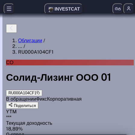
INVESTCAT
Облигации
/
...
/
RU000A104CF1
СО
Солид-Лизинг ООО 01
RU000A104CF1
В обращении
Фикс
Корпоративная
Поделиться
YTM
***
Текущая доходность
18,89%
G спред