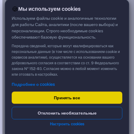
***
🍪
Мы используем cookies
Цена
100,24 %
Используем файлы cookie и аналогичные технологии
200,48 ₽
для работы Сайта, аналитики (после вашего выбора) и
Срок, лет
персонализации. Строго необходимые cookies
0,37
обеспечивают базовую функциональность.
Дюрация, лет
0,30
Передача сведений, которые могут квалифицироваться как
Рейтинг
персональные данные (в том числе с использованием cookie и
B
сервисов аналитики), осуществляется на основании вашего
Тип
добровольного согласия в соответствии со ст. 9 Федерального
Корпоративная
закона № 152-ФЗ. Согласие можно в любой момент изменить
Фикс
или отозвать в настройках.
Подробнее о cookies
Доходность и цена
Принять все
YTM эффективная
?
***
к дате
Отклонить необязательные
22.12.2026
YTM (IRR)
***
Настроить cookies
?
YTM от Мосбиржи
20,23 %
?