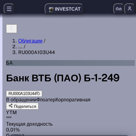
INVESTCAT
Облигации
/
...
/
RU000A103U44
БА
Банк ВТБ (ПАО) Б-1-249
RU000A103U44
В обращении
Флоатер
Корпоративная
Поделиться
YTM
***
Текущая доходность
0,01%
G спред