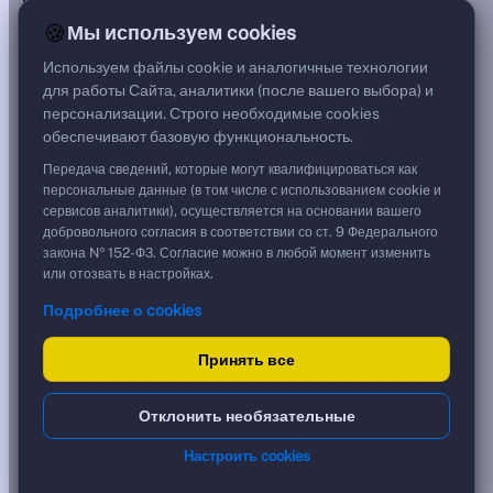
—
🍪
Мы используем cookies
Цена
192,19 %
Используем файлы cookie и аналогичные технологии
1 921,90 ₽
для работы Сайта, аналитики (после вашего выбора) и
Срок, лет
персонализации. Строго необходимые cookies
0,51
обеспечивают базовую функциональность.
Дюрация, лет
0,51
Передача сведений, которые могут квалифицироваться как
Рейтинг
персональные данные (в том числе с использованием cookie и
—
сервисов аналитики), осуществляется на основании вашего
Тип
добровольного согласия в соответствии со ст. 9 Федерального
Корпоративная
закона № 152-ФЗ. Согласие можно в любой момент изменить
Флоатер
или отозвать в настройках.
Подробнее о cookies
Доходность и цена
Принять все
YTM эффективная
?
***
к дате
Отклонить необязательные
10.02.2027
YTM (IRR)
***
Настроить cookies
?
YTM от Мосбиржи
0,00 %
?