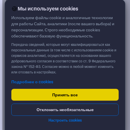
—
🍪
Мы используем cookies
Цена
224,14 %
Используем файлы cookie и аналогичные технологии
2 241,40 ₽
для работы Сайта, аналитики (после вашего выбора) и
Срок, лет
персонализации. Строго необходимые cookies
0,80
обеспечивают базовую функциональность.
Дюрация, лет
0,80
Передача сведений, которые могут квалифицироваться как
Рейтинг
персональные данные (в том числе с использованием cookie и
—
сервисов аналитики), осуществляется на основании вашего
Тип
добровольного согласия в соответствии со ст. 9 Федерального
Корпоративная
закона № 152-ФЗ. Согласие можно в любой момент изменить
Флоатер
или отозвать в настройках.
Подробнее о cookies
Доходность и цена
Принять все
YTM эффективная
?
***
к дате
Отклонить необязательные
26.05.2027
YTM (IRR)
***
Настроить cookies
?
YTM от Мосбиржи
0,00 %
?