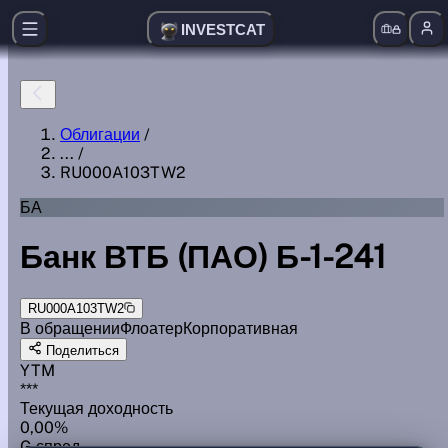
INVESTCAT
Облигации
/
...
/
RU000A103TW2
БА
Банк ВТБ (ПАО) Б-1-241
RU000A103TW2
В обращении
Флоатер
Корпоративная
Поделиться
YTM
***
Текущая доходность
0,00%
G спред