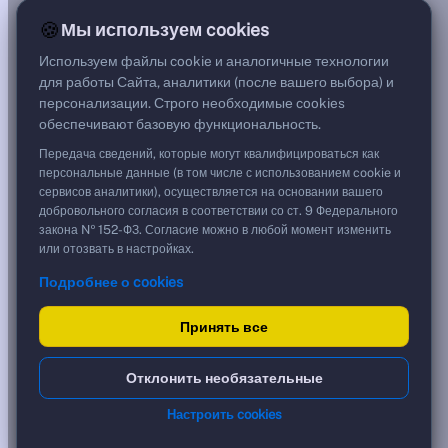
13,35%
🍪
Мы используем cookies
G спред
***
Используем файлы cookie и аналогичные технологии
Цена
для работы Сайта, аналитики (после вашего выбора) и
100,10 %
персонализации. Строго необходимые cookies
1 001,00 ₽
обеспечивают базовую функциональность.
Срок, лет
0,07
Передача сведений, которые могут квалифицироваться как
Дюрация, лет
персональные данные (в том числе с использованием cookie и
0,08
сервисов аналитики), осуществляется на основании вашего
Рейтинг
добровольного согласия в соответствии со ст. 9 Федерального
AA
закона № 152-ФЗ. Согласие можно в любой момент изменить
Тип
или отозвать в настройках.
Корпоративная
Подробнее о cookies
Флоатер
Доходность и цена
Принять все
YTM эффективная
?
Отклонить необязательные
***
к дате
Настроить cookies
03.09.2026