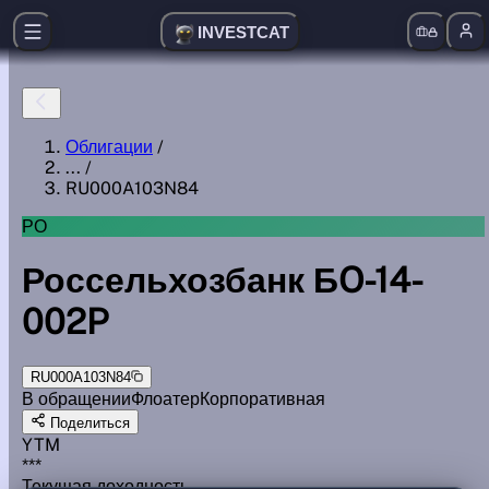
INVESTCAT
Облигации
/
...
/
RU000A103N84
РО
Россельхозбанк БO-14-
002P
RU000A103N84
В обращении
Флоатер
Корпоративная
Поделиться
YTM
***
Текущая доходность