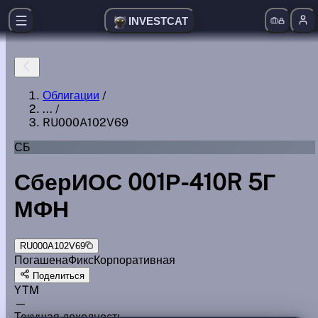
INVESTCAT
Облигации
/
...
/
RU000A102V69
СБ
СберИОС 001Р-410R 5Г
МФН
RU000A102V69
Погашена
Фикс
Корпоративная
Поделиться
YTM
—
Текущая доходность