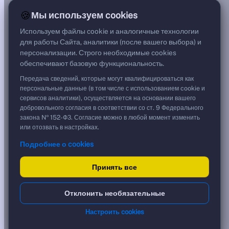
—
🍪
Мы используем cookies
G спред
—
Используем файлы cookie и аналогичные технологии
Цена
для работы Сайта, аналитики (после вашего выбора) и
—
персонализации. Строго необходимые cookies
Срок, лет
обеспечивают базовую функциональность.
0,00
Дюрация, лет
Передача сведений, которые могут квалифицироваться как
—
персональные данные (в том числе с использованием cookie и
Рейтинг
сервисов аналитики), осуществляется на основании вашего
—
добровольного согласия в соответствии со ст. 9 Федерального
Тип
закона № 152-ФЗ. Согласие можно в любой момент изменить
Корпоративная
или отозвать в настройках.
Фикс
Подробнее о cookies
Доходность и цена
Принять все
YTM от Мосбиржи
0,00 %
?
Реальная доходность (с инфляцией)
***
Отклонить необязательные
?
Срок обращения, лет
0
?
Настроить cookies
Ближайшая дата
06.04.2026
?