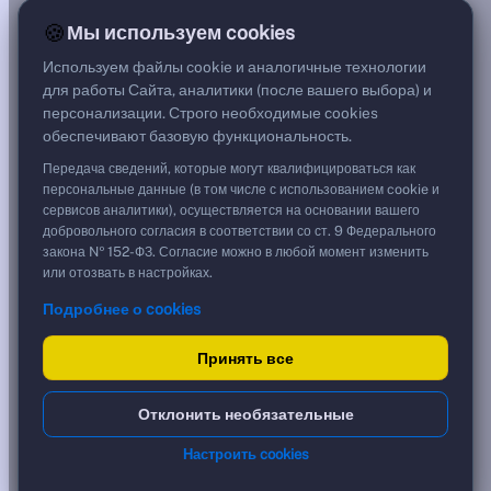
6,03%
🍪
Мы используем cookies
G спред
***
Используем файлы cookie и аналогичные технологии
Цена
для работы Сайта, аналитики (после вашего выбора) и
98,40 %
персонализации. Строго необходимые cookies
295,20 ₽
обеспечивают базовую функциональность.
Срок, лет
0,26
Передача сведений, которые могут квалифицироваться как
Дюрация, лет
персональные данные (в том числе с использованием cookie и
0,26
сервисов аналитики), осуществляется на основании вашего
Рейтинг
добровольного согласия в соответствии со ст. 9 Федерального
AA
закона № 152-ФЗ. Согласие можно в любой момент изменить
Тип
или отозвать в настройках.
Корпоративная
Подробнее о cookies
Фикс
Доходность и цена
Принять все
YTM эффективная
?
Отклонить необязательные
***
к дате
Настроить cookies
10.11.2026