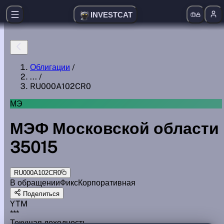
INVESTCAT
Облигации
/
...
/
RU000A102CR0
МЭ
МЭФ Московской области
35015
RU000A102CR0
В обращении
Фикс
Корпоративная
Поделиться
YTM
***
Текущая доходность