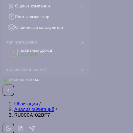
Оценка компании
Риск-калькулятор
Опционный калькулятор
ТОП ПОРТФЕЛЕЙ
Пассивный доход
1
1 224 960 ₽
КАЛЬКУЛЯТОР ВАЛЮТ
Сейчас на сайте
14
Облигации
/
Анализ облигаций
/
RU000A102BF7