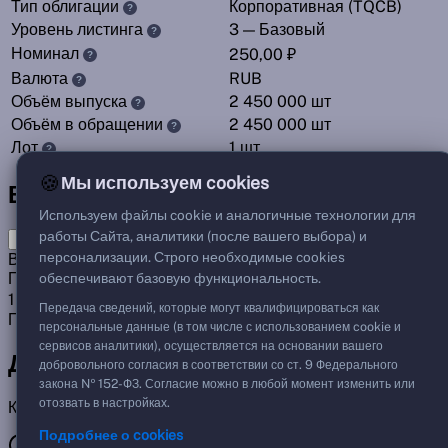
Тип облигации
Корпоративная (TQCB)
?
Уровень листинга
3 — Базовый
?
Номинал
250,00 ₽
?
Валюта
RUB
?
Объём выпуска
2 450 000 шт
?
Объём в обращении
2 450 000 шт
?
Лот
1 шт
?
🍪
Мы используем cookies
Выплаты по облигации
Используем файлы cookie и аналогичные технологии для
работы Сайта, аналитики (после вашего выбора) и
Предстоящие
Прошлые
персонализации. Строго необходимые cookies
Выплачено
14 из 14
100%
Получено
обеспечивают базовую функциональность.
1 382,52 ₽
Передача сведений, которые могут квалифицироваться как
Предстоящих выплат нет
персональные данные (в том числе с использованием cookie и
сервисов аналитики), осуществляется на основании вашего
Денежный поток по облигации
добровольного согласия в соответствии со ст. 9 Федерального
закона № 152-ФЗ. Согласие можно в любой момент изменить или
отозвать в настройках.
Купоны и амортизация по датам.
Подробнее о cookies