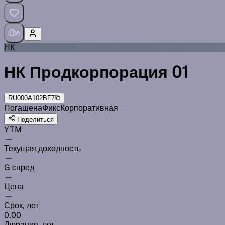
НК
НК Продкорпорация 01
RU000A102BF7
Погашена
Фикс
Корпоративная
Поделиться
YTM
—
Текущая доходность
—
G спред
—
Цена
—
Срок, лет
0,00
Дюрация, лет