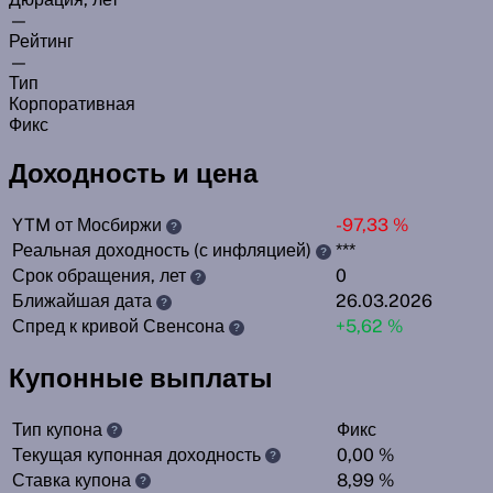
—
Рейтинг
—
Тип
Корпоративная
Фикс
Доходность и цена
YTM от Мосбиржи
-97,33 %
?
Реальная доходность (с инфляцией)
***
?
Срок обращения, лет
0
?
Ближайшая дата
26.03.2026
?
Спред к кривой Свенсона
+5,62 %
?
Купонные выплаты
Тип купона
Фикс
?
Текущая купонная доходность
0,00 %
?
Ставка купона
8,99 %
?