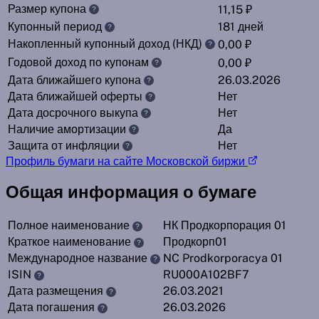
Размер купона
11,15 ₽
?
Купонный период
181 дней
?
Накопленный купонный доход (НКД)
0,00 ₽
?
Годовой доход по купонам
0,00 ₽
?
Дата ближайшего купона
26.03.2026
?
Дата ближайшей оферты
Нет
?
Дата досрочного выкупа
Нет
?
Наличие амортизации
Да
?
Защита от инфляции
Нет
?
Профиль бумаги на сайте Московской биржи
Общая информация о бумаге
Полное наименование
НК Продкорпорация 01
?
Краткое наименование
Продкорп01
?
Международное название
NC Prodkorporacya 01
?
ISIN
RU000A102BF7
?
Дата размещения
26.03.2021
?
Дата погашения
26.03.2026
?