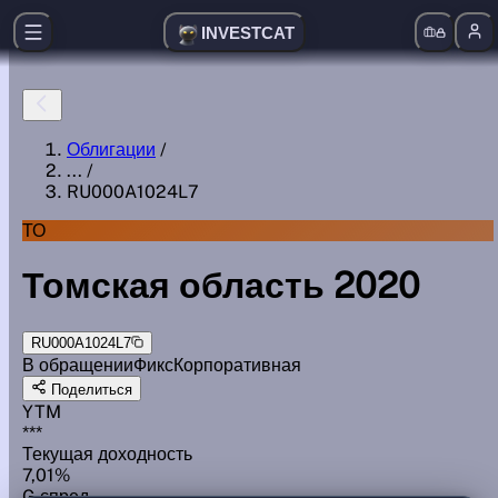
INVESTCAT
Облигации
/
...
/
RU000A1024L7
ТО
Томская область 2020
RU000A1024L7
В обращении
Фикс
Корпоративная
Поделиться
YTM
***
Текущая доходность
7,01%
G спред