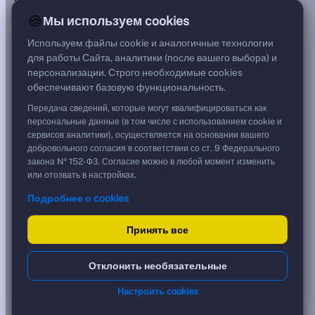
***
🍪
Мы используем cookies
Цена
94,09 %
Используем файлы cookie и аналогичные технологии
188,18 ₽
для работы Сайта, аналитики (после вашего выбора) и
Срок, лет
персонализации. Строго необходимые cookies
0,96
обеспечивают базовую функциональность.
Дюрация, лет
0,93
Передача сведений, которые могут квалифицироваться как
Рейтинг
персональные данные (в том числе с использованием cookie и
BB-
сервисов аналитики), осуществляется на основании вашего
Тип
добровольного согласия в соответствии со ст. 9 Федерального
Корпоративная
закона № 152-ФЗ. Согласие можно в любой момент изменить
Фикс
или отозвать в настройках.
Подробнее о cookies
Доходность и цена
Принять все
YTM эффективная
?
***
к дате
Отклонить необязательные
23.07.2027
YTM (IRR)
***
Настроить cookies
?
YTM от Мосбиржи
14,12 %
?