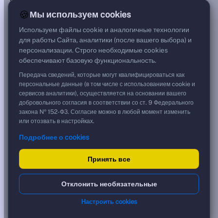
***
🍪
Мы используем cookies
Цена
102,87 %
Используем файлы cookie и аналогичные технологии
1 028,70 ₽
для работы Сайта, аналитики (после вашего выбора) и
Срок, лет
персонализации. Строго необходимые cookies
3,82
обеспечивают базовую функциональность.
Дюрация, лет
0,78
Передача сведений, которые могут квалифицироваться как
Рейтинг
персональные данные (в том числе с использованием cookie и
A
сервисов аналитики), осуществляется на основании вашего
Тип
добровольного согласия в соответствии со ст. 9 Федерального
Корпоративная
закона № 152-ФЗ. Согласие можно в любой момент изменить
Флоатер
или отозвать в настройках.
Подробнее о cookies
Доходность и цена
Принять все
YTM эффективная
?
***
к дате
Отклонить необязательные
11.06.2027
YTM (IRR)
***
Настроить cookies
?
YTM от Мосбиржи
15,64 %
?