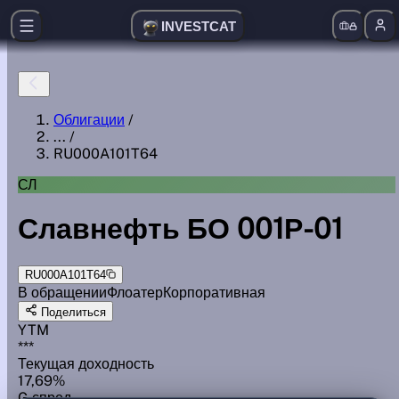
INVESTCAT
Облигации
/
...
/
RU000A101T64
СЛ
Славнефть БО 001Р-01
RU000A101T64
В обращении
Флоатер
Корпоративная
Поделиться
YTM
***
Текущая доходность
17,69%
G спред