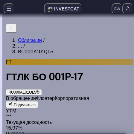
INVESTCAT
Облигации
/
...
/
RU000A101QL5
ГТ
ГТЛК БО 001P-17
RU000A101QL5
В обращении
Флоатер
Корпоративная
Поделиться
YTM
***
Текущая доходность
15,97%
G спред