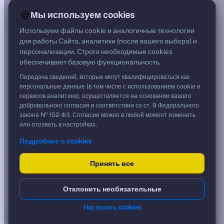
***
🍪
Мы используем cookies
Цена
99,92 %
Используем файлы cookie и аналогичные технологии
999,20 ₽
для работы Сайта, аналитики (после вашего выбора) и
Срок, лет
персонализации. Строго необходимые cookies
8,76
обеспечивают базовую функциональность.
Дюрация, лет
1,73
Передача сведений, которые могут квалифицироваться как
Рейтинг
персональные данные (в том числе с использованием cookie и
BBB
сервисов аналитики), осуществляется на основании вашего
Тип
добровольного согласия в соответствии со ст. 9 Федерального
Корпоративная
закона № 152-ФЗ. Согласие можно в любой момент изменить
Флоатер
или отозвать в настройках.
Подробнее о cookies
Доходность и цена
Принять все
YTM эффективная
?
***
к дате
Отклонить необязательные
24.08.2028
YTM (IRR)
***
Настроить cookies
?
YTM от Мосбиржи
17,11 %
?