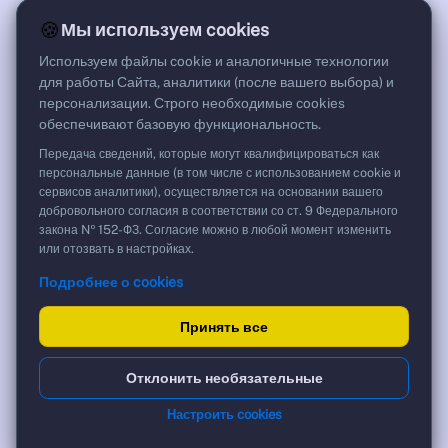
9,37%
🍪
Мы используем cookies
G спред
***
Используем файлы cookie и аналогичные технологии
Цена
для работы Сайта, аналитики (после вашего выбора) и
86,04 %
персонализации. Строго необходимые cookies
96,47 ₽
обеспечивают базовую функциональность.
Срок, лет
16,72
Передача сведений, которые могут квалифицироваться как
Дюрация, лет
персональные данные (в том числе с использованием cookie и
3,89
сервисов аналитики), осуществляется на основании вашего
Рейтинг
добровольного согласия в соответствии со ст. 9 Федерального
AA
закона № 152-ФЗ. Согласие можно в любой момент изменить
Тип
или отозвать в настройках.
Корпоративная
Подробнее о cookies
Фикс
Доходность и цена
Принять все
YTM эффективная
?
Отклонить необязательные
***
к дате
Настроить cookies
28.04.2043