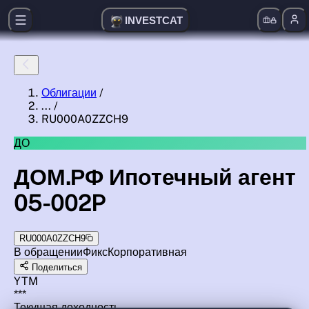
INVESTCAT
Облигации
/
...
/
RU000A0ZZCH9
ДО
ДОМ.РФ Ипотечный агент
05-002P
RU000A0ZZCH9
В обращении
Фикс
Корпоративная
Поделиться
YTM
***
Текущая доходность