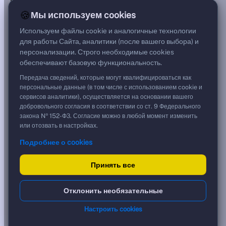
***
🍪
Мы используем cookies
Цена
99,94 %
Используем файлы cookie и аналогичные технологии
999,40 ₽
для работы Сайта, аналитики (после вашего выбора) и
Срок, лет
персонализации. Строго необходимые cookies
1,75
обеспечивают базовую функциональность.
Дюрация, лет
0,35
Передача сведений, которые могут квалифицироваться как
Рейтинг
персональные данные (в том числе с использованием cookie и
AA
сервисов аналитики), осуществляется на основании вашего
Тип
добровольного согласия в соответствии со ст. 9 Федерального
Корпоративная
закона № 152-ФЗ. Согласие можно в любой момент изменить
Флоатер
или отозвать в настройках.
Подробнее о cookies
Доходность и цена
Принять все
YTM эффективная
?
***
к дате
Отклонить необязательные
14.12.2026
YTM (IRR)
***
Настроить cookies
?
YTM от Мосбиржи
15,52 %
?