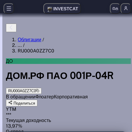
INVESTCAT
Облигации
/
...
/
RU000A0ZZ7C0
ДО
ДОМ.РФ ПАО 001Р-04R
RU000A0ZZ7C0
В обращении
Флоатер
Корпоративная
Поделиться
YTM
***
Текущая доходность
13,97%
G спред