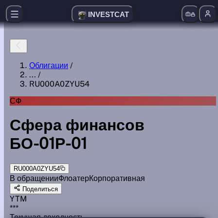
INVESTCAT
Облигации
/
...
/
RU000A0ZYU54
СФ
Сфера финансов
БО-01Р-01
RU000A0ZYU54
В обращении
Флоатер
Корпоративная
Поделиться
YTM
***
Текущая доходность