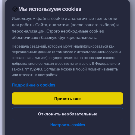
14,96%
🍪
Мы используем cookies
G спред
***
Используем файлы cookie и аналогичные технологии
Цена
для работы Сайта, аналитики (после вашего выбора) и
100,00 %
персонализации. Строго необходимые cookies
1 000,00 ₽
обеспечивают базовую функциональность.
Срок, лет
6,49
Передача сведений, которые могут квалифицироваться как
Дюрация, лет
персональные данные (в том числе с использованием cookie и
0,02
сервисов аналитики), осуществляется на основании вашего
Рейтинг
добровольного согласия в соответствии со ст. 9 Федерального
B
закона № 152-ФЗ. Согласие можно в любой момент изменить
Тип
или отозвать в настройках.
Корпоративная
Подробнее о cookies
Флоатер
Доходность и цена
Принять все
YTM эффективная
?
Отклонить необязательные
***
к дате
Настроить cookies
17.08.2026