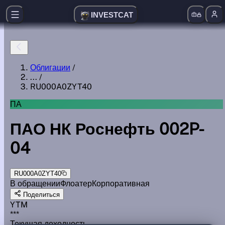
INVESTCAT
Облигации
/
...
/
RU000A0ZYT40
ПА
ПАО НК Роснефть 002P-
04
RU000A0ZYT40
В обращении
Флоатер
Корпоративная
Поделиться
YTM
***
Текущая доходность