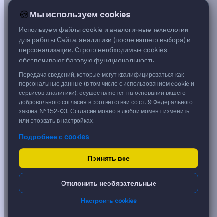
8,23%
🍪
Мы используем cookies
G спред
***
Используем файлы cookie и аналогичные технологии
Цена
для работы Сайта, аналитики (после вашего выбора) и
96,99 %
персонализации. Строго необходимые cookies
969,90 ₽
обеспечивают базовую функциональность.
Срок, лет
1,48
Передача сведений, которые могут квалифицироваться как
Дюрация, лет
персональные данные (в том числе с использованием cookie и
0,50
сервисов аналитики), осуществляется на основании вашего
Рейтинг
добровольного согласия в соответствии со ст. 9 Федерального
AA
закона № 152-ФЗ. Согласие можно в любой момент изменить
Тип
или отозвать в настройках.
Корпоративная
Подробнее о cookies
Флоатер
Доходность и цена
Принять все
YTM эффективная
?
Отклонить необязательные
***
к дате
Настроить cookies
09.02.2027