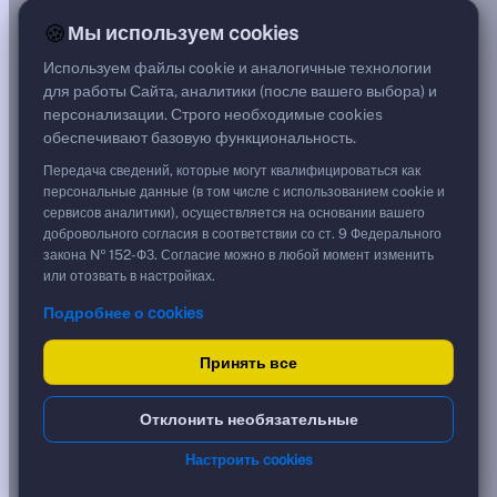
14,97%
🍪
Мы используем cookies
G спред
***
Используем файлы cookie и аналогичные технологии
Цена
для работы Сайта, аналитики (после вашего выбора) и
100,90 %
персонализации. Строго необходимые cookies
1 009,00 ₽
обеспечивают базовую функциональность.
Срок, лет
0,76
Передача сведений, которые могут квалифицироваться как
Дюрация, лет
персональные данные (в том числе с использованием cookie и
0,72
сервисов аналитики), осуществляется на основании вашего
Рейтинг
добровольного согласия в соответствии со ст. 9 Федерального
A
закона № 152-ФЗ. Согласие можно в любой момент изменить
Тип
или отозвать в настройках.
Корпоративная
Подробнее о cookies
Флоатер
Доходность и цена
Принять все
YTM эффективная
?
Отклонить необязательные
***
к дате
Настроить cookies
11.05.2027