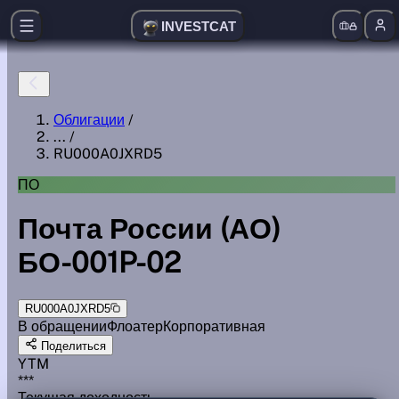
INVESTCAT
Облигации
/
...
/
RU000A0JXRD5
ПО
Почта России (АО)
БО-001P-02
RU000A0JXRD5
В обращении
Флоатер
Корпоративная
Поделиться
YTM
***
Текущая доходность