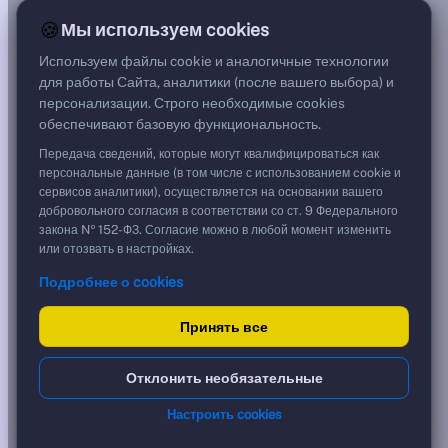
8,38%
🍪
Мы используем cookies
G спред
***
Используем файлы cookie и аналогичные технологии
Цена
для работы Сайта, аналитики (после вашего выбора) и
117,07 %
персонализации. Строго необходимые cookies
1 170,70 ₽
обеспечивают базовую функциональность.
Срок, лет
5,49
Передача сведений, которые могут квалифицироваться как
Дюрация, лет
персональные данные (в том числе с использованием cookie и
4,26
сервисов аналитики), осуществляется на основании вашего
Рейтинг
добровольного согласия в соответствии со ст. 9 Федерального
A
закона № 152-ФЗ. Согласие можно в любой момент изменить
Тип
или отозвать в настройках.
Корпоративная
Подробнее о cookies
Флоатер
Доходность и цена
Принять все
YTM эффективная
?
Отклонить необязательные
***
к дате
Настроить cookies
06.02.2032