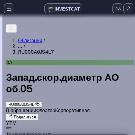
INVESTCAT
Облигации
/
...
/
RU000A0JS4L7
ЗА
Запад.скор.диаметр АО
об.05
RU000A0JS4L7
В обращении
Флоатер
Корпоративная
Поделиться
YTM
***
Текущая доходность