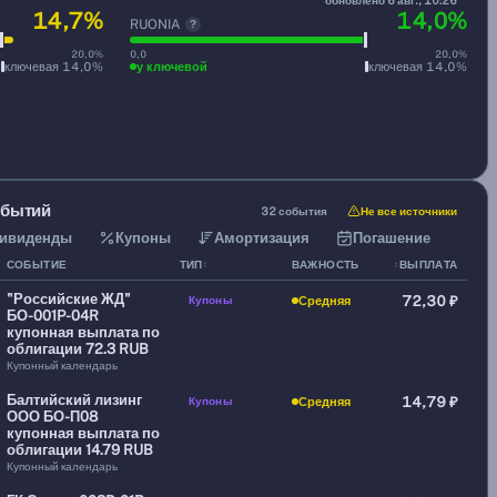
14,7%
14,0%
RUONIA
?
20,0%
0,0
20,0%
ключевая 14,0%
у ключевой
ключевая 14,0%
обытий
32 события
Не все источники
ивиденды
Купоны
Амортизация
Погашение
СОБЫТИЕ
ТИП
ВАЖНОСТЬ
ВЫПЛАТА
↕
↕
"Российские ЖД"
Купоны
72,30 ₽
Средняя
БО-001P-04R
купонная выплата по
облигации 72.3 RUB
Купонный календарь
Балтийский лизинг
Купоны
14,79 ₽
Средняя
ООО БО-П08
купонная выплата по
облигации 14.79 RUB
Купонный календарь