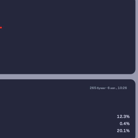
 49 из 265 бумаг); настроение — равновесие (индекс 49 из 
265 бумаг · 6 авг., 10:26
12.3%
0.4%
20.1%