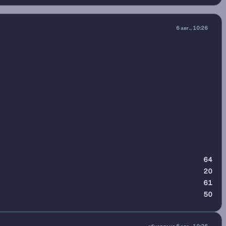
6 авг., 10:26
64
20
61
50
обновлено 6 авг., 10:26