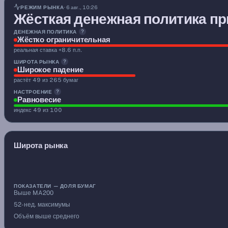
денежная политика — жёстко ограничительная (реальная 
РЕЖИМ РЫНКА
· 6 авг., 10:26
Жёсткая денежная политика п
ДЕНЕЖНАЯ ПОЛИТИКА
?
Жёстко ограничительная
реальная ставка +8.6 п.п.
ШИРОТА РЫНКА
?
Широкое падение
растёт 49 из 265 бумаг
НАСТРОЕНИЕ
?
Равновесие
индекс 49 из 100
Широта рынка
ПОКАЗАТЕЛИ — ДОЛЯ БУМАГ
Выше MA200
52-нед. максимумы
Объём выше среднего