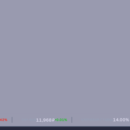
14.00%
11,968 ₽
CNY/RUB
+0.01%
КЛЮЧЕВАЯ СТАВКА