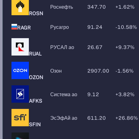
Роснефть
347.70
+1.62%
ROSN
Русагро
91.24
-10.58%
RAGR
РУСАЛ ао
26.67
+9.37%
RUAL
Озон
2907.00
-1.56%
OZON
Система ао
9.12
+3.82%
AFKS
ЭсЭфАй ао
611.20
+26.86%
SFIN