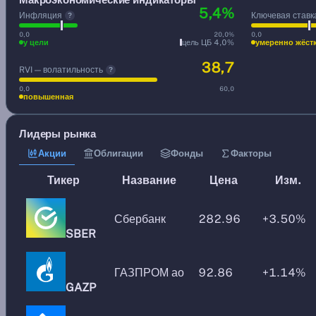
5,4%
Инфляция
Ключевая ставк
?
0,0
20,0%
0,0
у цели
цель ЦБ 4,0%
умеренно жёст
38,7
RVI — волатильность
?
0,0
60,0
повышенная
Лидеры рынка
Акции
Облигации
Фонды
Факторы
Тикер
Название
Цена
Изм.
Сбербанк
282.96
+3.50%
SBER
ГАЗПРОМ ао
92.86
+1.14%
GAZP