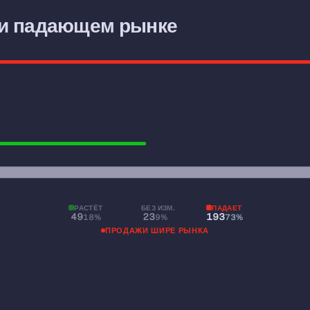
ставка +8.6 п.п.); широта рынка — широкое падение (растёт
ри падающем рынке
0.25
A/D
РАСТЁТ
БЕЗ ИЗМ.
ПАДАЕТ
49
23
193
18%
9%
73%
ПРОДАЖИ ШИРЕ РЫНКА