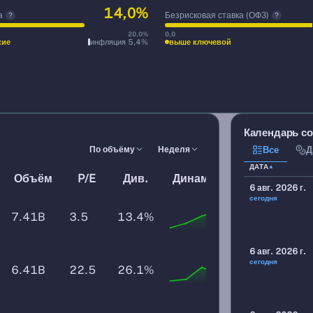
14,0%
а
Безрисковая ставка (ОФЗ)
?
?
20,0%
0,0
кие
инфляция 5,4%
выше ключевой
Календарь с
По объёму
Неделя
Все
Д
ДАТА
▲
Объём
P/E
Див.
Динамика цены
6 авг. 2026 г.
сегодня
7.41B
3.5
13.4%
6 авг. 2026 г.
сегодня
6.41B
22.5
26.1%