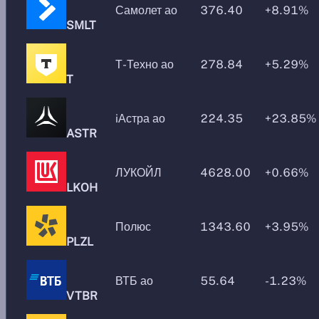
Самолет ао
376.40
+8.91%
SMLT
Т-Техно ао
278.84
+5.29%
T
iАстра ао
224.35
+23.85%
ASTR
ЛУКОЙЛ
4628.00
+0.66%
LKOH
Полюс
1343.60
+3.95%
PLZL
ВТБ ао
55.64
-1.23%
VTBR