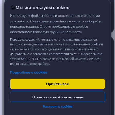
69
18
178
26%
7%
67%
🍪
Мы используем cookies
ПРОДАЖИ ШИРЕ РЫНКА
Используем файлы cookie и аналогичные технологии
ПОКАЗАТЕЛИ — ДОЛЯ БУМАГ
12.3%
Выше MA200
для работы Сайта, аналитики (после вашего выбора) и
21.6%
Объём выше среднего
персонализации. Строго необходимые cookies
обеспечивают базовую функциональность.
Передача сведений, которые могут квалифицироваться как
Индекс страха и жадности
7 авг., 15:57
персональные данные (в том числе с использованием cookie и
сервисов аналитики), осуществляется на основании вашего
добровольного согласия в соответствии со ст. 9 Федерального
закона № 152-ФЗ. Согласие можно в любой момент изменить
или отозвать в настройках.
Подробнее о cookies
46
/ 100
Принять все
СТРАХ
НЕЙТРАЛЬНО
ЖАДНОСТЬ
0–44
45–55
56–100
НЕЙТРАЛЬНО
Отклонить необязательные
КОМПОНЕНТЫ — ОТКЛОНЕНИЕ ОТ НЕЙТРАЛИ
43
Моментум IMOEX
Настроить cookies
28
Широта рынка