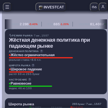
INVESTCAT
2 286
885
81,408 ₽
IMOEX
-0.40%
RTSI
-1.20%
USD/RUB
+0
денежная политика — жёстко ограничительная (реальная
РЕЖИМ РЫНКА
· 7 авг., 15:57
Жёсткая денежная политика при
падающем рынке
ДЕНЕЖНАЯ ПОЛИТИКА
?
Жёстко ограничительная
реальная ставка +8.6 п.п.
ШИРОТА РЫНКА
?
Широкое падение
растёт 69 из 265 бумаг
НАСТРОЕНИЕ
?
Равновесие
индекс 46 из 100
0.39
Широта рынка
A/D
265 бумаг · 7 авг., 15:57
РАСТЁТ
БЕЗ ИЗМ.
ПАДАЕТ