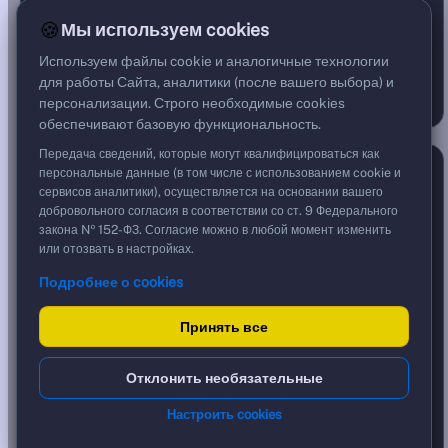
133
18
114
50%
7%
43%
🍪
Мы используем cookies
РОСТ ШИРЕ РЫНКА
Используем файлы cookie и аналогичные технологии
ПОКАЗАТЕЛИ — ДОЛЯ БУМАГ
13.9%
Выше MA200
для работы Сайта, аналитики (после вашего выбора) и
10.2%
Объём выше среднего
персонализации. Строго необходимые cookies
обеспечивают базовую функциональность.
Передача сведений, которые могут квалифицироваться как
Индекс страха и жадности
7 авг., 09:48
персональные данные (в том числе с использованием cookie и
сервисов аналитики), осуществляется на основании вашего
добровольного согласия в соответствии со ст. 9 Федерального
закона № 152-ФЗ. Согласие можно в любой момент изменить
или отозвать в настройках.
Подробнее о cookies
52
/ 100
Принять все
СТРАХ
НЕЙТРАЛЬНО
ЖАДНОСТЬ
0–44
45–55
56–100
НЕЙТРАЛЬНО
Отклонить необязательные
КОМПОНЕНТЫ — ОТКЛОНЕНИЕ ОТ НЕЙТРАЛИ
43
Моментум IMOEX
Настроить cookies
54
Широта рынка