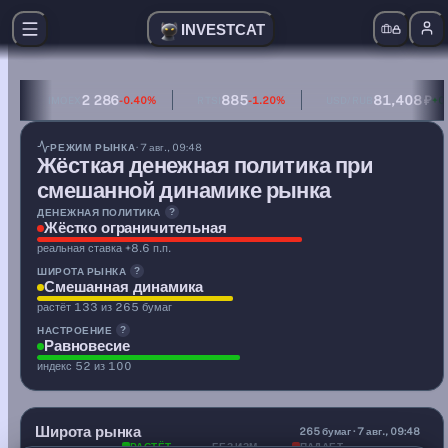
INVESTCAT
2 286
885
81,408 ₽
IMOEX
-0.40%
RTSI
-1.20%
USD/RUB
+0
денежная политика — жёстко ограничительная (реальная
РЕЖИМ РЫНКА
· 7 авг., 09:48
Жёсткая денежная политика при
смешанной динамике рынка
ДЕНЕЖНАЯ ПОЛИТИКА
?
Жёстко ограничительная
реальная ставка +8.6 п.п.
ШИРОТА РЫНКА
?
Смешанная динамика
растёт 133 из 265 бумаг
НАСТРОЕНИЕ
?
Равновесие
индекс 52 из 100
1.17
Широта рынка
A/D
265 бумаг · 7 авг., 09:48
РАСТЁТ
БЕЗ ИЗМ.
ПАДАЕТ