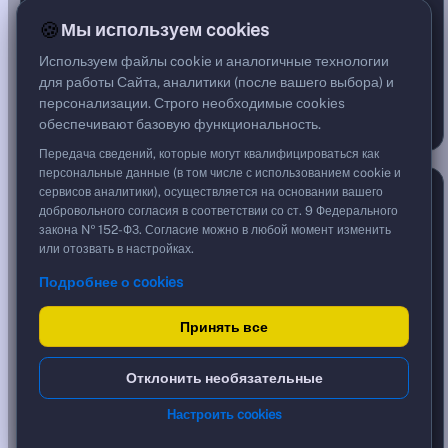
153
38
74
58%
14%
28%
🍪
Мы используем cookies
РОСТ ШИРЕ РЫНКА
Используем файлы cookie и аналогичные технологии
ПОКАЗАТЕЛИ — ДОЛЯ БУМАГ
12.3%
Выше MA200
для работы Сайта, аналитики (после вашего выбора) и
0.4%
52-нед. максимумы
персонализации. Строго необходимые cookies
1.1%
Объём выше среднего
обеспечивают базовую функциональность.
Передача сведений, которые могут квалифицироваться как
персональные данные (в том числе с использованием cookie и
Индекс страха и жадности
сервисов аналитики), осуществляется на основании вашего
8 авг., 14:22
добровольного согласия в соответствии со ст. 9 Федерального
закона № 152-ФЗ. Согласие можно в любой момент изменить
или отозвать в настройках.
Подробнее о cookies
56
Принять все
/ 100
СТРАХ
НЕЙТРАЛЬНО
ЖАДНОСТЬ
0–44
45–55
56–100
Отклонить необязательные
ЖАДНОСТЬ
Настроить cookies
КОМПОНЕНТЫ — ОТКЛОНЕНИЕ ОТ НЕЙТРАЛИ
48
Моментум IMOEX