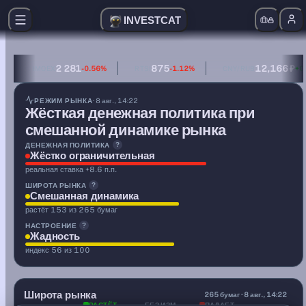
INVESTCAT
2 281
875
12,166 ₽
IMOEX
-0.56%
RTSI
-1.12%
CNY/RUB
+0
денежная политика — жёстко ограничительная (реальная
РЕЖИМ РЫНКА
· 8 авг., 14:22
Жёсткая денежная политика при
смешанной динамике рынка
ДЕНЕЖНАЯ ПОЛИТИКА
?
Жёстко ограничительная
реальная ставка +8.6 п.п.
ШИРОТА РЫНКА
?
Смешанная динамика
растёт 153 из 265 бумаг
НАСТРОЕНИЕ
?
Жадность
индекс 56 из 100
2.07
Широта рынка
A/D
265 бумаг · 8 авг., 14:22
РАСТЁТ
БЕЗ ИЗМ.
ПАДАЕТ