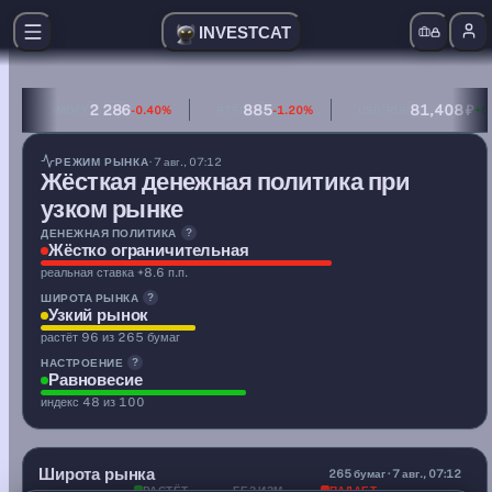
INVESTCAT
2 286
885
81,408 ₽
IMOEX
-0.40%
RTSI
-1.20%
USD/RUB
+0
денежная политика — жёстко ограничительная (реальная
РЕЖИМ РЫНКА
· 7 авг., 07:12
Жёсткая денежная политика при
узком рынке
ДЕНЕЖНАЯ ПОЛИТИКА
?
Жёстко ограничительная
реальная ставка +8.6 п.п.
ШИРОТА РЫНКА
?
Узкий рынок
растёт 96 из 265 бумаг
НАСТРОЕНИЕ
?
Равновесие
индекс 48 из 100
0.62
Широта рынка
A/D
265 бумаг · 7 авг., 07:12
РАСТЁТ
БЕЗ ИЗМ.
ПАДАЕТ