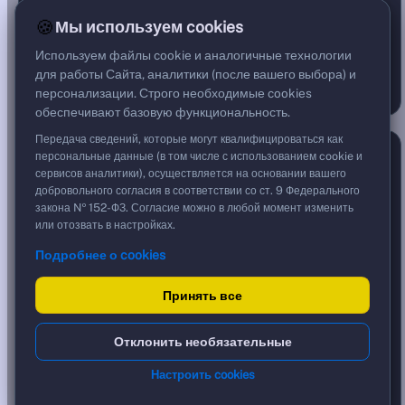
96
15
154
36%
6%
58%
🍪
Мы используем cookies
ПРОДАЖИ ШИРЕ РЫНКА
Используем файлы cookie и аналогичные технологии
ПОКАЗАТЕЛИ — ДОЛЯ БУМАГ
12.3%
Выше MA200
для работы Сайта, аналитики (после вашего выбора) и
45.1%
Объём выше среднего
персонализации. Строго необходимые cookies
обеспечивают базовую функциональность.
Передача сведений, которые могут квалифицироваться как
Индекс страха и жадности
7 авг., 07:12
персональные данные (в том числе с использованием cookie и
сервисов аналитики), осуществляется на основании вашего
добровольного согласия в соответствии со ст. 9 Федерального
закона № 152-ФЗ. Согласие можно в любой момент изменить
или отозвать в настройках.
Подробнее о cookies
48
/ 100
Принять все
СТРАХ
НЕЙТРАЛЬНО
ЖАДНОСТЬ
0–44
45–55
56–100
НЕЙТРАЛЬНО
Отклонить необязательные
КОМПОНЕНТЫ — ОТКЛОНЕНИЕ ОТ НЕЙТРАЛИ
43
Моментум IMOEX
Настроить cookies
38
Широта рынка